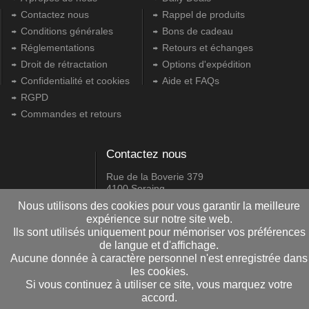
Contactez nous
Rappel de produits
Conditions générales
Bons de cadeau
Réglementations
Retours et échanges
Droit de rétractation
Options d'expédition
Confidentialité et cookies
Aide et FAQs
RGPD
Commandes et retours
Contactez nous
Rue de la Boverie 379
4100 Seraing
04/338.88.39
Nous utilisons des cookies pour vous garantir la meilleure
expérience sur notre site web.
info@actimed.be
Ils sont utilisés uniquement pour mémoriser vos préférences
de langue et d'affichage.
2.15.0.0
Aucune donnée à caractère personnel n'est enregistrée dans
les cookies.
Si vous continuez à utiliser ce site, vous marquez votre
Copyright © 2009-2024 Daniel Pire Informatique srl
accord.